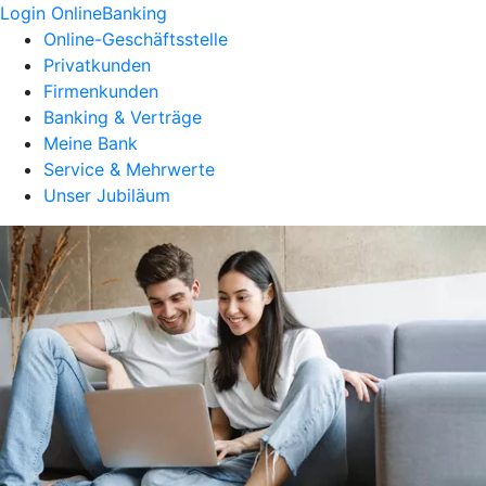
Login OnlineBanking
Online-Geschäftsstelle
Privatkunden
Firmenkunden
Banking & Verträge
Meine Bank
Service & Mehrwerte
Unser Jubiläum