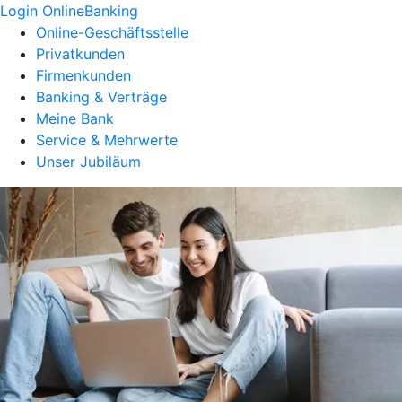
Login OnlineBanking
Online-Geschäftsstelle
Privatkunden
Firmenkunden
Banking & Verträge
Meine Bank
Service & Mehrwerte
Unser Jubiläum