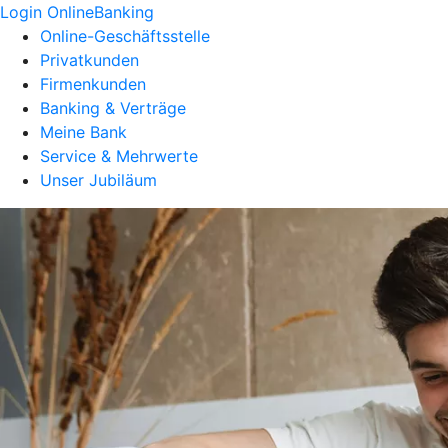
Login OnlineBanking
Online-Geschäftsstelle
Privatkunden
Firmenkunden
Banking & Verträge
Meine Bank
Service & Mehrwerte
Unser Jubiläum