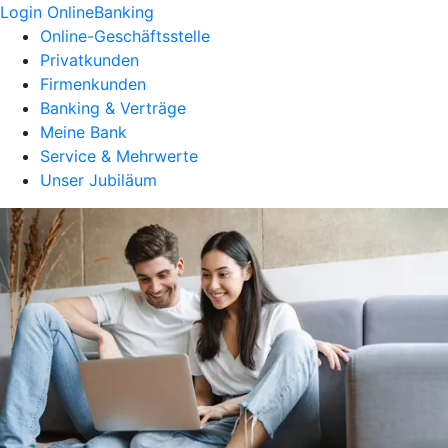
Login OnlineBanking
Online-Geschäftsstelle
Privatkunden
Firmenkunden
Banking & Verträge
Meine Bank
Service & Mehrwerte
Unser Jubiläum