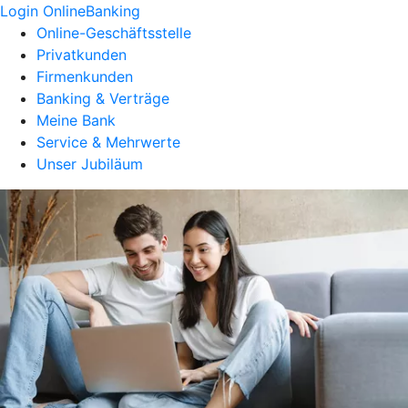
Login OnlineBanking
Online-Geschäftsstelle
Privatkunden
Firmenkunden
Banking & Verträge
Meine Bank
Service & Mehrwerte
Unser Jubiläum