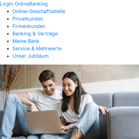
Login OnlineBanking
Online-Geschäftsstelle
Privatkunden
Firmenkunden
Banking & Verträge
Meine Bank
Service & Mehrwerte
Unser Jubiläum