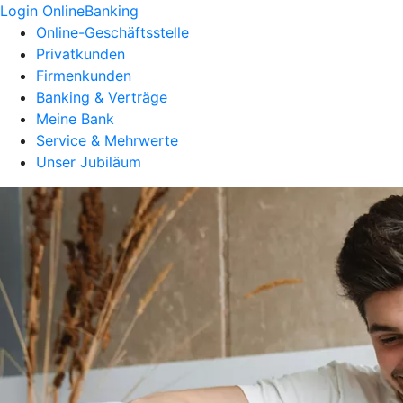
Login OnlineBanking
Online-Geschäftsstelle
Privatkunden
Firmenkunden
Banking & Verträge
Meine Bank
Service & Mehrwerte
Unser Jubiläum