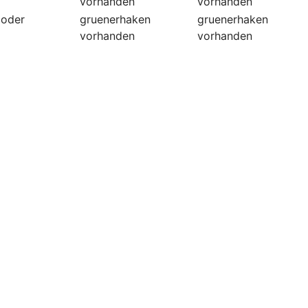
vorhanden
vorhanden
coder
gruenerhaken
gruenerhaken
vorhanden
vorhanden