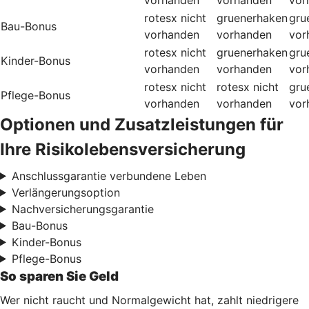
rotesx
nicht
gruenerhaken
gru
Bau-Bonus
vorhanden
vorhanden
vor
rotesx
nicht
gruenerhaken
gru
Kinder-Bonus
vorhanden
vorhanden
vor
rotesx
nicht
rotesx
nicht
gru
Pflege-Bonus
vorhanden
vorhanden
vor
Optionen und Zusatzleistungen für
Ihre Risikolebensversicherung
Anschlussgarantie verbundene Leben
Verlängerungsoption
Nachversicherungsgarantie
Bau-Bonus
Kinder-Bonus
Pflege-Bonus
So sparen Sie Geld
Wer nicht raucht und Normalgewicht hat, zahlt niedrigere