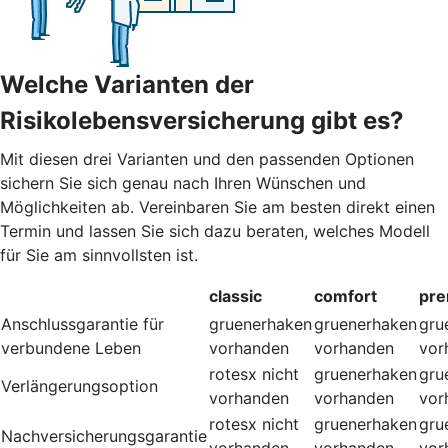
Welche Varianten der
Risikolebensversicherung gibt es?
Mit diesen drei Varianten und den passenden Optionen
sichern Sie sich genau nach Ihren Wünschen und
Möglichkeiten ab. Vereinbaren Sie am besten direkt einen
Termin und lassen Sie sich dazu beraten, welches Modell
für Sie am sinnvollsten ist.
classic
comfort
pr
Anschlussgarantie für
gruenerhaken
gruenerhaken
gru
verbundene Leben
vorhanden
vorhanden
vor
rotesx
nicht
gruenerhaken
gru
Verlängerungsoption
vorhanden
vorhanden
vor
rotesx
nicht
gruenerhaken
gru
Nachversicherungsgarantie
vorhanden
vorhanden
vor